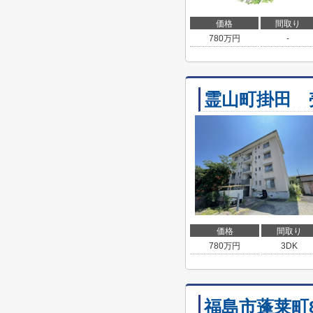
価格
間取り
780
万円
-
霊山町掛田 
価格
間取り
780
万円
3DK
福島市蓬莱町