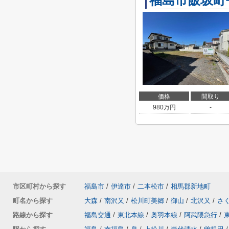
福島市飯坂町
価格
間取り
980
万円
-
市区町村から探す
福島市
/
伊達市
/
二本松市
/
相馬郡新地町
町名から探す
大森
/
南沢又
/
松川町美郷
/
御山
/
北沢又
/
さ
路線から探す
福島交通
/
東北本線
/
奥羽本線
/
阿武隈急行
/