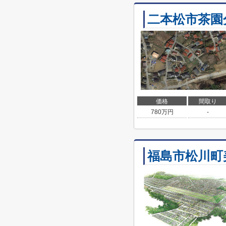
二本松市茶園
価格
間取り
780
万円
-
福島市松川町