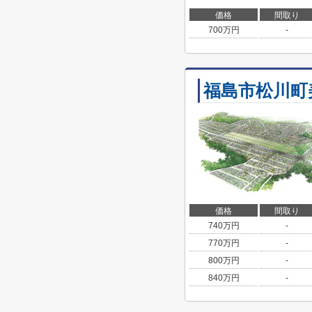
価格
間取り
700
万円
-
福島市松川町
価格
間取り
740
万円
-
770
万円
-
800
万円
-
840
万円
-