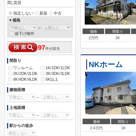
買),賃貸
指定しない
新築
中古
▼価格
～
価格
間取り
値下げ物件
2
万円
2K
97
件が該当
間取り
NKホーム
ワンルーム
1K/1DK/1LDK
2K/2DK/2LDK
3K/3DK/3LDK
4K/4DK/4LDK
5K以上
建物面積
～
土地面積
～
価格
間取り
駅からの徒歩
2.4
万円
1K