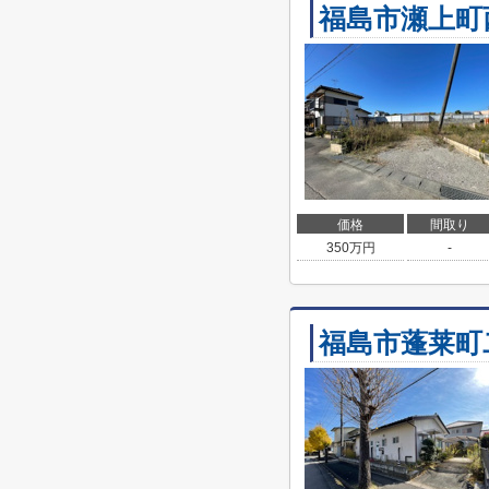
福島市瀬上町
価格
間取り
350
万円
-
福島市蓬莱町