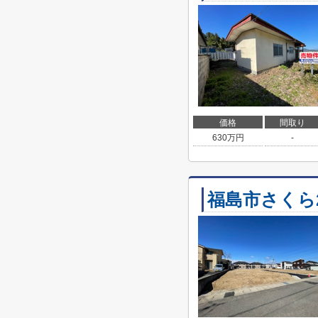
価格
間取り
630
万円
-
福島市さくら