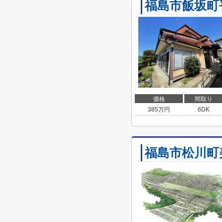
福島市飯坂町
価格
間取り
385
万円
6DK
福島市松川町