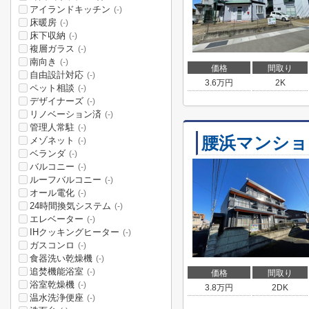
アイランドキッチン
(-)
床暖房
(-)
床下収納
(-)
複層ガラス
(-)
南向き
(-)
価格
間取り
自由設計対応
(-)
3.6
万円
2K
ペット相談
(-)
デザイナーズ
(-)
リノベーション済
(-)
管理人常駐
(-)
腰浜マンショ
メゾネット
(-)
ベランダ
(-)
バルコニー
(-)
ルーフバルコニー
(-)
オール電化
(-)
24時間換気システム
(-)
エレベーター
(-)
IHクッキングヒーター
(-)
ガスコンロ
(-)
食器洗い乾燥機
(-)
追焚機能浴室
(-)
価格
間取り
浴室乾燥機
(-)
3.8
万円
2DK
温水洗浄便座
(-)