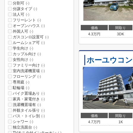
分割可
(-)
分譲タイプ
(-)
法人可
(-)
フリーレント
(-)
オープンハウス
(-)
価格
間取り
外国人可
(-)
4.3
万円
3DK
ガスコンロ設置可
(-)
ルームシェア可
(-)
学生向け
(-)
カップル向け
(-)
ホーユウコン
女性向け
(-)
ファミリー向け
(-)
室内洗濯機置場
(-)
フローリング
(-)
専用庭
(-)
駐輪場
(-)
バイク置場あり
(-)
家具・家電付き
(-)
洗濯機置場有
(-)
外観タイル張り
(-)
バス・トイレ別
価格
間取り
(-)
シャワー
(-)
4.7
万円
1K
独立洗面台
(-)
TVモニタ付インターホン