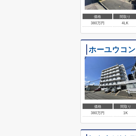
価格
間取り
380
万円
4LK
ホーユウコン
価格
間取り
380
万円
1K