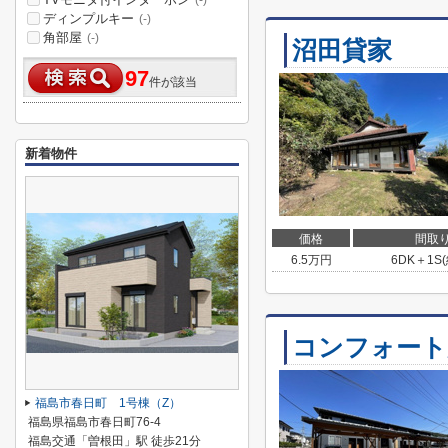
(-)
ディンプルキー
(-)
角部屋
(-)
沼田貸家
97
件が該当
新着物件
価格
間取
6.5
万円
6DK＋1S
コンフォート
福島市春日町 1号棟（Z）
福島県福島市春日町76-4
福島交通「曽根田」駅 徒歩21分