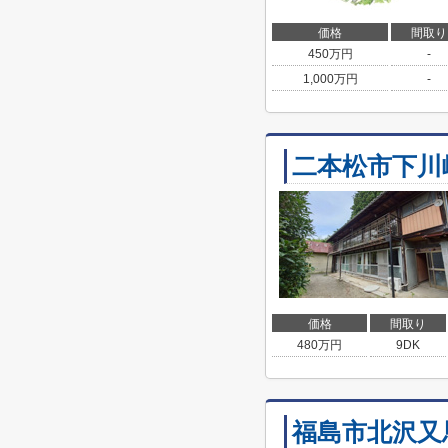
価格
間取り
450
万円
-
1,000
万円
-
二本松市下川
価格
間取り
480
万円
9DK
福島市北沢又