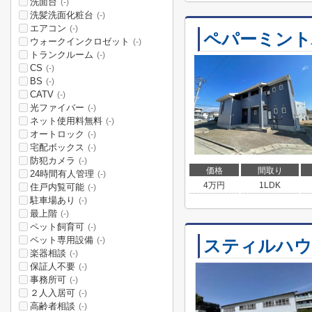
洗面台
(-)
洗髪洗面化粧台
(-)
エアコン
(-)
ペパーミント
ウォークインクロゼット
(-)
トランクルーム
(-)
CS
(-)
BS
(-)
CATV
(-)
光ファイバー
(-)
ネット使用料無料
(-)
オートロック
(-)
宅配ボックス
(-)
防犯カメラ
(-)
価格
間取り
24時間有人管理
(-)
4
万円
1LDK
住戸内覧可能
(-)
駐車場あり
(-)
最上階
(-)
ペット飼育可
(-)
ペット専用設備
(-)
スティルハウ
楽器相談
(-)
保証人不要
(-)
事務所可
(-)
２人入居可
(-)
高齢者相談
(-)