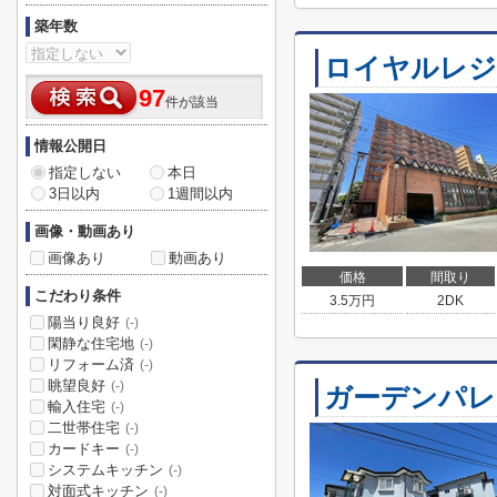
築年数
ロイヤルレジ
97
件が該当
情報公開日
指定しない
本日
3日以内
1週間以内
画像・動画あり
画像あり
動画あり
価格
間取り
こだわり条件
3.5
万円
2DK
陽当り良好
(-)
閑静な住宅地
(-)
リフォーム済
(-)
眺望良好
(-)
ガーデンパレ
輸入住宅
(-)
二世帯住宅
(-)
カードキー
(-)
システムキッチン
(-)
対面式キッチン
(-)