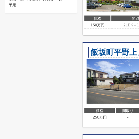
予定
価格
間
150
万円
2LDK＋1
飯坂町平野上
価格
間取り
250
万円
-