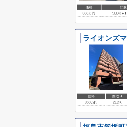
価格
間取
800
万円
5LDK＋1
ライオンズマ
価格
間取り
860
万円
2LDK