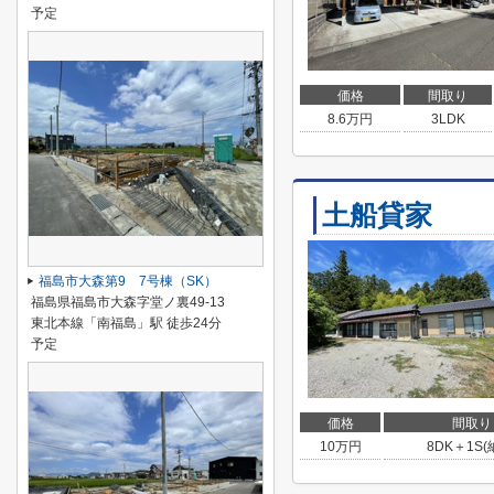
予定
価格
間取り
8.6
万円
3LDK
土船貸家
福島市大森第9 7号棟（SK）
福島県福島市大森字堂ノ裏49-13
東北本線「南福島」駅 徒歩24分
予定
価格
間取り
10
万円
8DK＋1S(