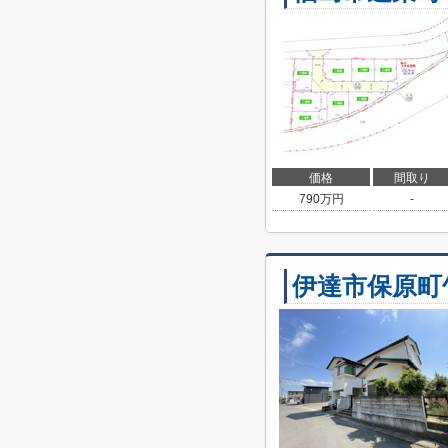
価格
間取り
790
万円
-
伊達市保原町