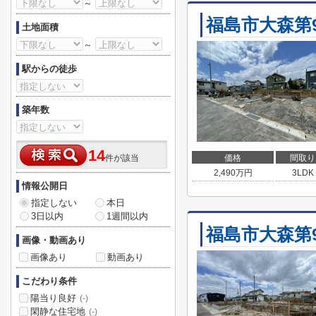
～
福島市大森第
土地面積
～
駅からの徒歩
築年数
14
件が該当
価格
間取り
2,490
万円
3LDK
情報公開日
指定しない
本日
3日以内
1週間以内
福島市大森第
画像・動画あり
画像あり
動画あり
こだわり条件
陽当り良好
(-)
閑静な住宅地
(-)