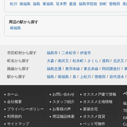
松川
南福島
福島
東福島
笹木野
庭坂
福島学院前
卸町
曽根田
美
周辺の駅から探す
南福島
市区町村から探す
福島市
/
二本松市
/
伊達市
町名から探す
大森
/
南沢又
/
松木町
/
さくら
/
渡利
/
北沢又
/
路線から探す
福島交通
/
奥羽本線
/
東北本線
/
阿武隈急行
/
駅から探す
福島
/
南福島
/
泉
/
上松川
/
曽根田
/
岩代清水
/
ホーム
お問い合わせ
オススメ戸建て情報
会社概要
スタッフ紹介
オススメ土地情報
福
プライバシーポリシー
お客様の声
新築住宅
TE
利用規約
周辺施設検索
オススメ賃貸
FA
サイトマップ
ペット可物件
C