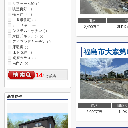
リフォーム済
(-)
眺望良好
(-)
輸入住宅
(-)
二世帯住宅
(-)
価格
カードキー
(-)
2,490
万円
3LDK
システムキッチン
(-)
対面式キッチン
(-)
アイランドキッチン
(-)
床暖房
(-)
福島市大森第
床下収納
(-)
複層ガラス
(-)
南向き
(-)
14
件が該当
新着物件
価格
間取り
2,690
万円
4LDK