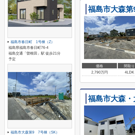
福島市大森第
福島市春日町 1号棟（Z）
福島県福島市春日町76-4
福島交通「曽根田」駅 徒歩21分
予定
価格
間取り
2,790
万円
4LDK
福島市大森・
福島市大森第9 7号棟（SK）