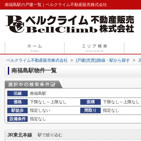
南福島駅の戸建一覧｜ベルクライム不動産販売株式会社
ベルクライム不動産販売株式会社
>
(戸建(売買))路線・駅から探す
>
南福島駅物件一覧
沿線
南福島駅
価格
下限なし～上限なし
面積
下限なし～上限なし
駅徒歩
指定しない
間取り
指定なし
設備条件
指定なし
JR東北本線
駅で絞り込む