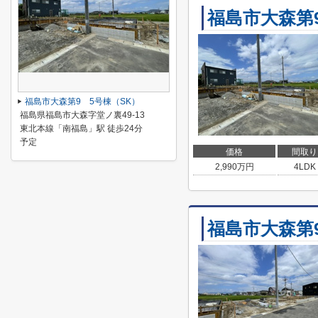
福島市大森第
福島市大森第9 5号棟（SK）
福島県福島市大森字堂ノ裏49-13
東北本線「南福島」駅 徒歩24分
予定
価格
間取り
2,990
万円
4LDK
福島市大森第