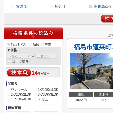
安達
松川
南福島
(1)
(1)
(14)
該
指定しない
新築
中古
福島市蓬莱町
▼価格
～
値下げ物件
14
件が該当
間取り
ワンルーム
1K/1DK/1LDK
2K/2DK/2LDK
3K/3DK/3LDK
価格
間取り
4K/4DK/4LDK
5K以上
380
万円
4LK
建物面積