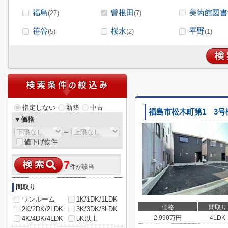
福島
曽根田
美術館図書
(27)
(7)
笹谷
桜水
平野
(5)
(2)
(1)
指定しない
新築
中古
福島市松木町第1 3号
▼価格
～
値下げ物件
7
件が該当
間取り
ワンルーム
1K/1DK/1LDK
価格
間取り
2K/2DK/2LDK
3K/3DK/3LDK
2,990
万円
4LDK
4K/4DK/4LDK
5K以上