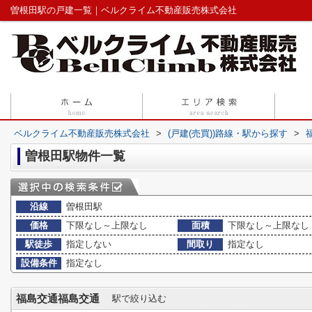
曽根田駅の戸建一覧｜ベルクライム不動産販売株式会社
ベルクライム不動産販売株式会社
>
(戸建(売買))路線・駅から探す
>
曽根田駅物件一覧
沿線
曽根田駅
価格
下限なし～上限なし
面積
下限なし～上限なし
駅徒歩
指定しない
間取り
指定なし
設備条件
指定なし
福島交通福島交通
駅で絞り込む