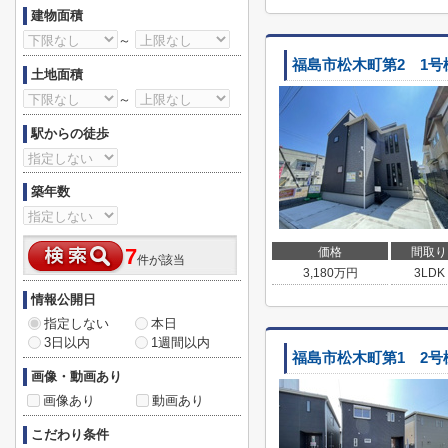
建物面積
～
福島市松木町第2 1号
土地面積
～
駅からの徒歩
築年数
7
価格
間取り
件が該当
3,180
万円
3LDK
情報公開日
指定しない
本日
3日以内
1週間以内
福島市松木町第1 2号
画像・動画あり
画像あり
動画あり
こだわり条件