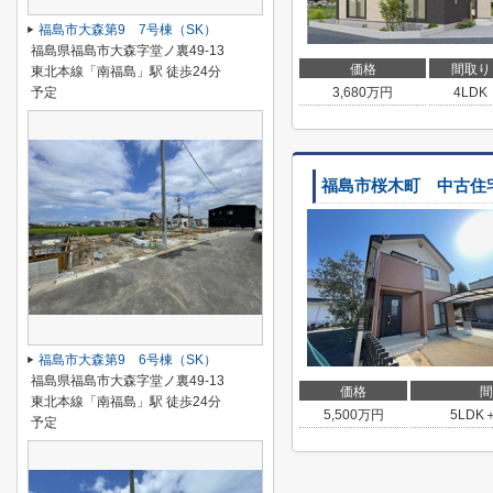
福島市大森第9 7号棟（SK）
福島県福島市大森字堂ノ裏49-13
価格
間取り
東北本線「南福島」駅 徒歩24分
予定
3,680
万円
4LDK
福島市桜木町 中古住
福島市大森第9 6号棟（SK）
福島県福島市大森字堂ノ裏49-13
価格
間
東北本線「南福島」駅 徒歩24分
5,500
万円
5LDK
予定