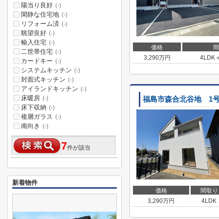
陽当り良好
(-)
閑静な住宅地
(-)
リフォーム済
(-)
眺望良好
(-)
輸入住宅
(-)
価格
間
二世帯住宅
(-)
3,290
万円
4LDK
カードキー
(-)
システムキッチン
(-)
対面式キッチン
(-)
アイランドキッチン
(-)
床暖房
(-)
福島市森合北谷地 1号
床下収納
(-)
複層ガラス
(-)
南向き
(-)
7
件が該当
新着物件
価格
間取り
3,290
万円
4LDK