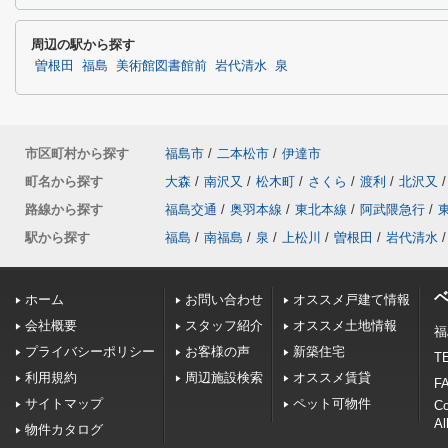
周辺の駅から探す
曽根田
福島
美術館図書館前
岩代清水
泉
市区町村から探す
福島市
/
二本松市
/
伊達市
町名から探す
大森
/
南沢又
/
松木町
/
さくら
/
渡利
/
北沢又
/
路線から探す
福島交通
/
奥羽本線
/
東北本線
/
阿武隈急行
/
駅から探す
福島
/
南福島
/
泉
/
上松川
/
曽根田
/
岩代清水
/
ホーム
お問い合わせ
オススメ戸建て情報
会社概要
スタッフ紹介
オススメ土地情報
福
プライバシーポリシー
お客様の声
新築住宅
TE
利用規約
周辺施設検索
オススメ賃貸
FA
サイトマップ
ペット可物件
C
Al
物件カタログ