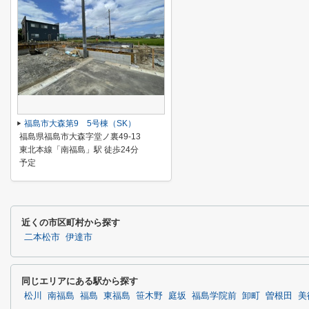
福島市大森第9 5号棟（SK）
福島県福島市大森字堂ノ裏49-13
東北本線「南福島」駅 徒歩24分
予定
近くの市区町村から探す
二本松市
伊達市
同じエリアにある駅から探す
松川
南福島
福島
東福島
笹木野
庭坂
福島学院前
卸町
曽根田
美