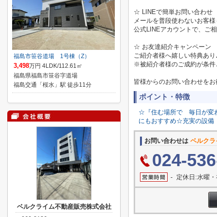
☆ LINEで簡単お問い合わせ
メールを普段使わないお客様
公式LINEアカウントで、
☆ お友達紹介キャンペーン
ご紹介者様へ嬉しい特典あり
福島市笹谷道場 1号棟（Z）
※被紹介者様のご成約が条件
3,498
万円 4LDK/112.61㎡
福島県福島市笹谷字道場
皆様からのお問い合わせをお
福島交通「桜水」駅 徒歩11分
ポイント・特徴
☆『住む場所で
毎日が変
にもおすすめ☆充実の設備
お問い合わせは
ベルクラ
024-536
- 定休日:水曜
ベルクライム不動産販売株式会社