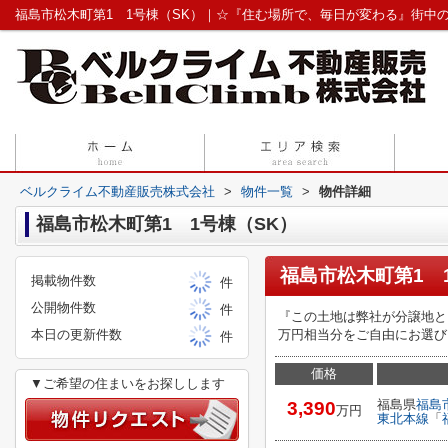
ベルクライム不動産販売株式会社
>
物件一覧
>
物件詳細
福島市松木町第1 1号棟（SK）
福島市松木町第1 
掲載物件数
件
公開物件数
件
『この土地は弊社が分譲地と
本日の更新件数
万円相当分をご自由にお選び
件
価格
▼ご希望の住まいをお探しします
福島県
福島
3,390
万円
東北本線
「