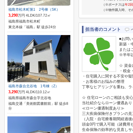
（※ボーナスは
年2回
福島市松木町第1 2号棟（SK）
（※物件購入時、そ
3,290
万円 4LDK/107.72㎡
福島県福島市松木町
東北本線「福島」駅 徒歩24分
担当者のコメント
■お問
新築・
または
※半年
☆ 資
・税金
・住宅購入に関する不安や疑
・お客様のお悩みの整理
福島市森合北谷地 1号棟（Z）
丁寧なヒアリングを重ね、ラ
3,290
万円 4LDK/110.12㎡
☆ 住宅ローンのご相談も安
福島県福島市森合字北谷地
当社紹介ならローン優遇あり
福島交通「美術館図書館前」駅 徒歩8
≪ローン優遇制度あり≫
分
三大疾病保険付きプランの見
（入院・自宅療養期間経過後
頭金0円で購入可能（諸費用
生命保険の効率的な見直しサ