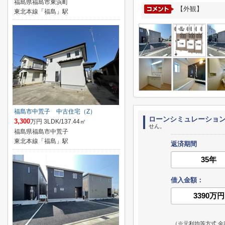
福島県福島市東浜町
【外観】
東北本線「福島」駅
福島市中荒子 中古住宅（Z）
ローンシミュレーショ
3,300
万円 3LDK/137.44㎡
せん。
福島県福島市中荒子
東北本線「福島」駅
返済期間
借入金額：
（※元利均等方式 金