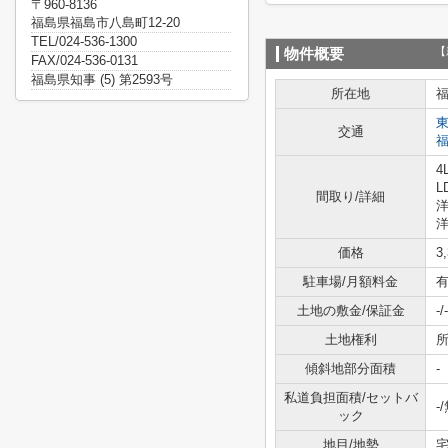
〒960-8136
福島県福島市八島町12-20
TEL/024-536-1300
【
物件概要
FAX/024-536-0131
福島県知事 (5) 第2593号
所在地
交通
4
L
間取り/詳細
洋
洋
価格
3
駐車場/月額料金
有
土地の敷金/保証金
-/-
土地権利
傾斜地部分面積
-
私道負担面積/セットバ
-
ック
地目/地勢
宅