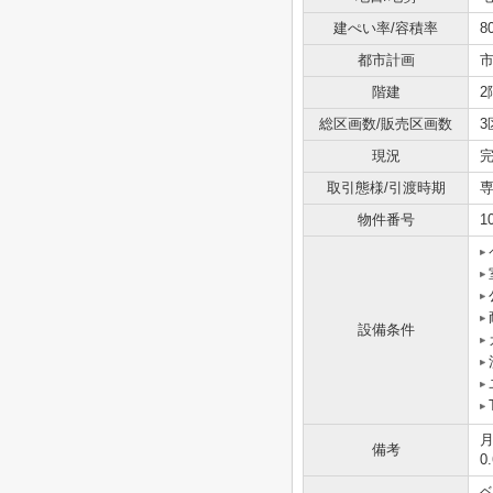
建ぺい率/容積率
8
都市計画
階建
2
総区画数/販売区画数
3
現況
取引態様/引渡時期
専
物件番号
1
設備条件
備考
0