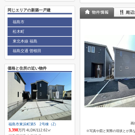
同じエリアの新築一戸建
福島市
松木町
東北本線 福島
福島交通 曽根田
価格と住所の近い物件
画
福島市東浜町第5 2号棟（Z）
3,398
万円 4LDK/112.62㎡
※写真や図と実際の現状とが異