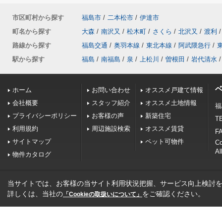
市区町村から探す
福島市
/
二本松市
/
伊達市
町名から探す
大森
/
南沢又
/
松木町
/
さくら
/
北沢又
/
渡利
/
路線から探す
福島交通
/
奥羽本線
/
東北本線
/
阿武隈急行
/
駅から探す
福島
/
南福島
/
泉
/
上松川
/
曽根田
/
岩代清水
/
ホーム
お問い合わせ
オススメ戸建て情報
会社概要
スタッフ紹介
オススメ土地情報
福
プライバシーポリシー
お客様の声
新築住宅
TE
利用規約
周辺施設検索
オススメ賃貸
FA
サイトマップ
ペット可物件
C
Al
物件カタログ
当サイトでは、お客様の当サイト利用状況把握、サービス向上検討を目
詳しくは、当社の
をご確認ください。
「Cookieの取扱いについて」