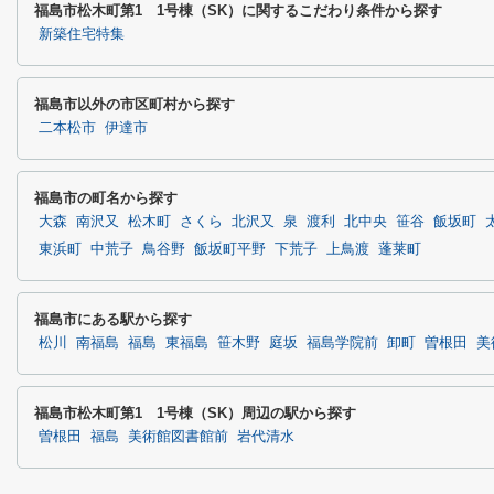
福島市松木町第1 1号棟（SK）に関するこだわり条件から探す
新築住宅特集
福島市以外の市区町村から探す
二本松市
伊達市
福島市の町名から探す
大森
南沢又
松木町
さくら
北沢又
泉
渡利
北中央
笹谷
飯坂町
東浜町
中荒子
鳥谷野
飯坂町平野
下荒子
上鳥渡
蓬莱町
福島市にある駅から探す
松川
南福島
福島
東福島
笹木野
庭坂
福島学院前
卸町
曽根田
美
福島市松木町第1 1号棟（SK）周辺の駅から探す
曽根田
福島
美術館図書館前
岩代清水