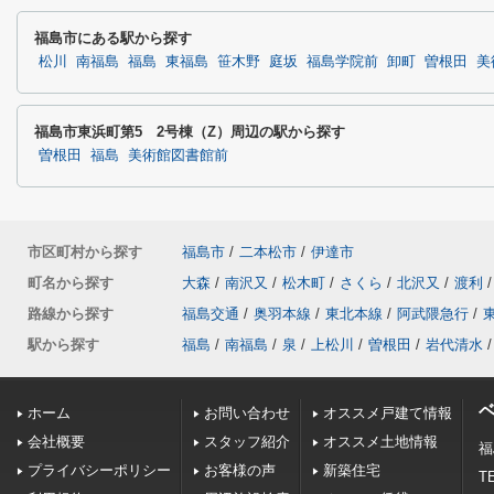
福島市にある駅から探す
松川
南福島
福島
東福島
笹木野
庭坂
福島学院前
卸町
曽根田
美
福島市東浜町第5 2号棟（Z）周辺の駅から探す
曽根田
福島
美術館図書館前
市区町村から探す
福島市
/
二本松市
/
伊達市
町名から探す
大森
/
南沢又
/
松木町
/
さくら
/
北沢又
/
渡利
/
路線から探す
福島交通
/
奥羽本線
/
東北本線
/
阿武隈急行
/
駅から探す
福島
/
南福島
/
泉
/
上松川
/
曽根田
/
岩代清水
/
ホーム
お問い合わせ
オススメ戸建て情報
会社概要
スタッフ紹介
オススメ土地情報
福
プライバシーポリシー
お客様の声
新築住宅
TE