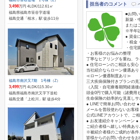
福島市笹谷道場 1号棟（Z）
担当者のコメント
3,498
万円 4LDK/112.61㎡
福島県福島市笹谷字道場
■お問
福島交通「桜水」駅 徒歩11分
新築・
または
※半年
● 資金
・税金
・住宅
・お客様のお悩みの整理
丁寧なヒアリングを重ね、ラ
● 住宅ローンのご相談も安心 
当社紹介ならローン優遇あり
≪ローン優遇制度あり≫
福島市南沢又7期 1号棟（Z）
三大疾病保険付きプランの見
3,499
万円 4LDK/115.30㎡
（入院・自宅療養期間経過後
頭金0円で購入可能（諸費用
福島県福島市南沢又字下並松
生命保険の効率的な見直しサ
福島交通「上松川」駅 徒歩4分
● LINEで簡単お問い合わせ ●
メールを普段使わないお客様
公式LINEアカウントで、
● お友達紹介キャンペーン ●
ご紹介者様へ嬉しい特典あり
※被紹介者様のご成約が条件
皆様からのお問い合わせをお