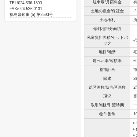
駐車場/月額料金
有
TEL/024-536-1300
FAX/024-536-0131
土地の敷金/保証金
-/-
福島県知事 (5) 第2593号
土地権利
傾斜地部分面積
-
私道負担面積/セットバ
-
ック
地目/地勢
宅
建ぺい率/容積率
6
都市計画
階建
2
総区画数/販売区画数
2
現況
取引態様/引渡時期
一
物件番号
1