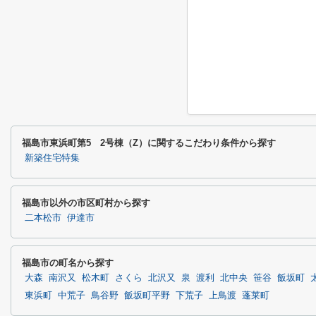
福島市東浜町第5 2号棟（Z）に関するこだわり条件から探す
新築住宅特集
福島市以外の市区町村から探す
二本松市
伊達市
福島市の町名から探す
大森
南沢又
松木町
さくら
北沢又
泉
渡利
北中央
笹谷
飯坂町
東浜町
中荒子
鳥谷野
飯坂町平野
下荒子
上鳥渡
蓬莱町