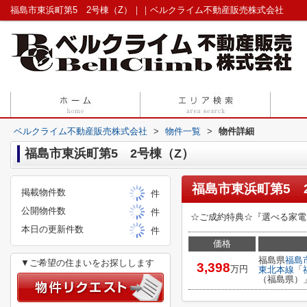
福島市東浜町第5 2号棟（Z）｜｜ベルクライム不動産販売株式会社
ベルクライム不動産販売株式会社
>
物件一覧
>
物件詳細
福島市東浜町第5 2号棟（Z）
福島市東浜町第5 
掲載物件数
件
公開物件数
件
☆ご成約特典☆『選べる家電
本日の更新件数
件
価格
福島県
福島
▼ご希望の住まいをお探しします
3,398
万円
東北本線
「
（福島県）」