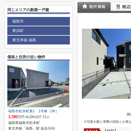
同じエリアの新築一戸建
福島市
東浜町
東北本線 福島
価格と住所の近い物件
福島市松木町第1 1号棟（SK）
画
3,390
万円 4LDK/107.72㎡
※写真や図と実際の現状とが異
福島県福島市松木町
東北本線「福島」駅 徒歩24分
【外観】