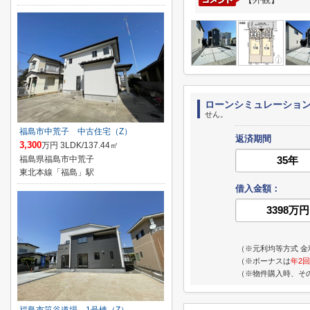
ローンシミュレーショ
せん。
福島市中荒子 中古住宅（Z）
返済期間
3,300
万円 3LDK/137.44㎡
福島県福島市中荒子
東北本線「福島」駅
借入金額：
（※元利均等方式 金
（※ボーナスは
年2回
（※物件購入時、そ