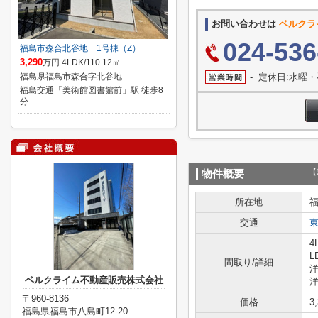
お問い合わせは
ベルクラ
024-536
福島市森合北谷地 1号棟（Z）
3,290
万円 4LDK/110.12㎡
福島県福島市森合字北谷地
- 定休日:水曜
福島交通「美術館図書館前」駅 徒歩8
分
【
物件概要
所在地
交通
4
L
間取り/詳細
洋
ベルクライム不動産販売株式会社
洋
〒960-8136
価格
3
福島県福島市八島町12-20