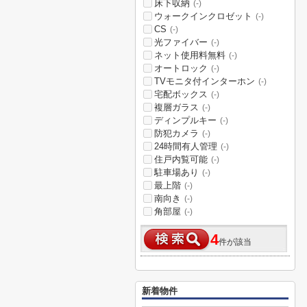
床下収納
(-)
ウォークインクロゼット
(-)
CS
(-)
光ファイバー
(-)
ネット使用料無料
(-)
オートロック
(-)
TVモニタ付インターホン
(-)
宅配ボックス
(-)
複層ガラス
(-)
ディンプルキー
(-)
防犯カメラ
(-)
24時間有人管理
(-)
住戸内覧可能
(-)
駐車場あり
(-)
最上階
(-)
南向き
(-)
角部屋
(-)
4
件が該当
新着物件