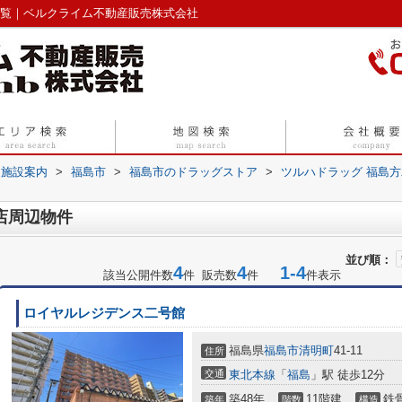
一覧｜ベルクライム不動産販売株式会社
辺施設案内
>
福島市
>
福島市のドラッグストア
>
ツルハドラッグ 福島
店周辺物件
並び順：
4
4
1-4
該当公開件数
件 販売数
件
件表示
ロイヤルレジデンス二号館
福島県
福島市
清明町
41-11
住所
交通
東北本線
「
福島
」駅 徒歩12分
築48年
11階建
鉄
築年
階数
構造