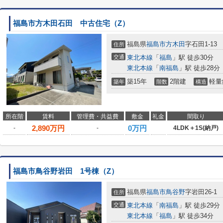
福島市方木田石田 中古住宅（Z）
福島県
福島市
方木田
字石田1-13
住所
交通
東北本線
「
福島
」駅 徒歩30分
東北本線
「
南福島
」駅 徒歩28分
築15年
2階建
軽量
築年
階数
構造
所在階
賃料
管理費・共益費
敷金
礼金
間取り
2,890
万円
0万円
-
-
4LDK＋1S(納戸)
福島市鳥谷野岩田 1号棟（Z）
福島県
福島市
鳥谷野
字岩田26-1
住所
交通
東北本線
「
南福島
」駅 徒歩29分
東北本線
「
福島
」駅 徒歩34分