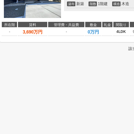
新築
1階建
木造
築年
階数
構造
所在階
賃料
管理費・共益費
敷金
礼金
間取り
3,690
万円
0万円
-
-
4LDK
該