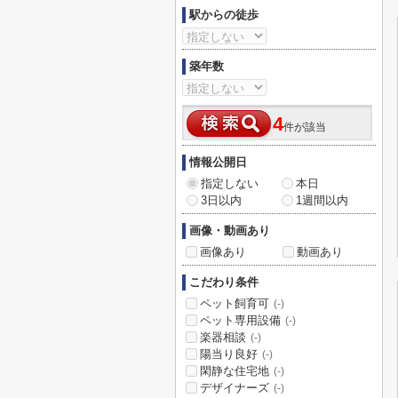
駅からの徒歩
築年数
4
件が該当
情報公開日
指定しない
本日
3日以内
1週間以内
画像・動画あり
画像あり
動画あり
こだわり条件
ペット飼育可
(-)
ペット専用設備
(-)
楽器相談
(-)
陽当り良好
(-)
閑静な住宅地
(-)
デザイナーズ
(-)