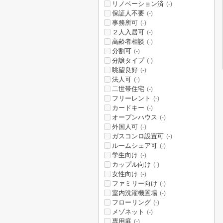
リノベーション済
(-)
保証人不要
(-)
事務所可
(-)
２人入居可
(-)
高齢者相談
(-)
分割可
(-)
分譲タイプ
(-)
眺望良好
(-)
法人可
(-)
二世帯住宅
(-)
フリーレント
(-)
カードキー
(-)
オープンハウス
(-)
外国人可
(-)
ガスコンロ設置可
(-)
ルームシェア可
(-)
学生向け
(-)
カップル向け
(-)
女性向け
(-)
ファミリー向け
(-)
室内洗濯機置場
(-)
フローリング
(-)
メゾネット
(-)
専用庭
(-)