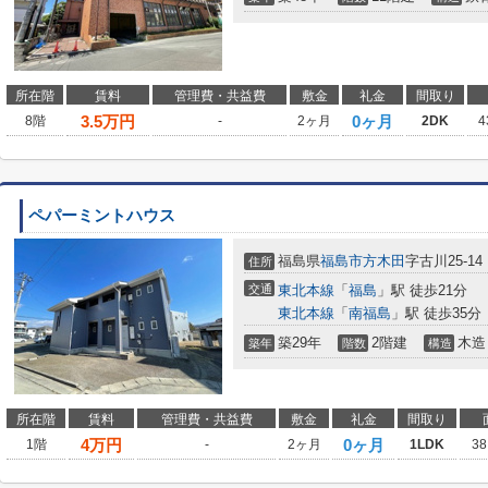
所在階
賃料
管理費・共益費
敷金
礼金
間取り
3.5
万円
0ヶ月
8階
-
2ヶ月
2DK
4
ペパーミントハウス
福島県
福島市
方木田
字古川25-14
住所
交通
東北本線
「
福島
」駅 徒歩21分
東北本線
「
南福島
」駅 徒歩35分
築29年
2階建
木造
築年
階数
構造
所在階
賃料
管理費・共益費
敷金
礼金
間取り
4
万円
0ヶ月
1階
-
2ヶ月
1LDK
38