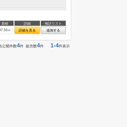
面積
詳細
検討リスト
97.50㎡
詳細を見る
追加する
4
4
1-4
当公開件数
件 販売数
件
件表示