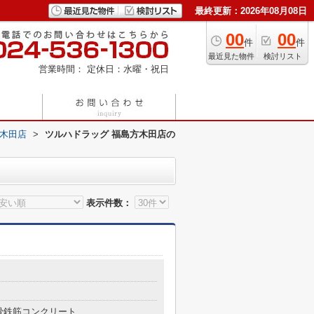
最終更新：2026年08月08日
00
00
件
件
最近見た物件
検討リスト
営業時間：
定休日：水曜・祝日
方木田店
>
ツルハドラッグ 福島方木田店の
表示件数：
骨鉄筋コンクリート