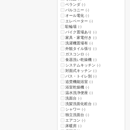
ベランダ
(-)
バルコニー
(-)
オール電化
(-)
エレベーター
(-)
駐輪場
(-)
バイク置場あり
(-)
家具・家電付き
(-)
洗濯機置場有
(-)
外観タイル張り
(-)
ガスコンロ
(-)
食器洗い乾燥機
(-)
システムキッチン
(-)
対面式キッチン
(-)
バス・トイレ別
(-)
追焚機能浴室
(-)
浴室乾燥機
(-)
温水洗浄便座
(-)
洗面台
(-)
洗髪洗面化粧台
(-)
シャワー
(-)
独立洗面台
(-)
エアコン
(-)
床暖房
(-)