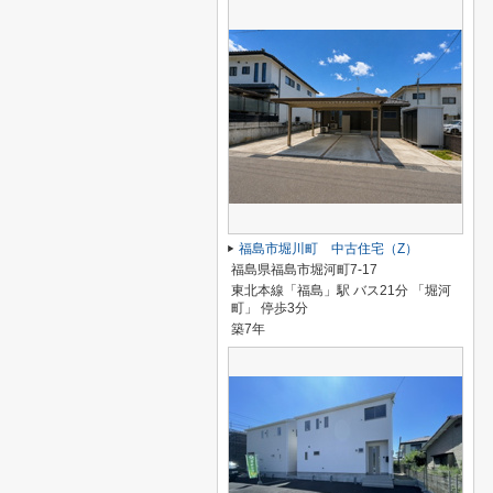
福島市堀川町 中古住宅（Z）
福島県福島市堀河町7-17
東北本線「福島」駅 バス21分 「堀河
町」 停歩3分
築7年