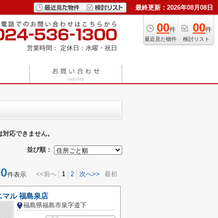
最終更新：2026年08月08日
00
00
件
件
最近見た物件
検討リスト
営業時間：
定休日：水曜・祝日
は対応できません。
並び順：
0
<<前へ
1
2
次へ>>
最初
件表示
ニマル 福島泉店
福島県福島市泉字道下