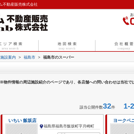
ム不動産販売株式会社
辺施設案内
>
福島市
>
福島市のスーパー
※物件情報の周辺施設紹介のページであり、各店舗への問い合わせは当社で
32
1-2
該当公開件数
件
いちい 飯坂店
ヨークベ
福島県福島市飯坂町字月崎町