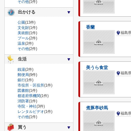
その他
(1件)
出かける
公園
(13件)
香蘭
文化財
(1件)
福島
美術館
(1件)
プール
(2件)
温泉
(2件)
その他
(2件)
生活
美うら食堂
銭湯
(2件)
福島
郵便局
(9件)
銀行
(1件)
市役所・区役所
(1件)
図書館
(1件)
都道府県機関
(1件)
消防署
(1件)
寺院・神社
(3件)
煮豚亭砂馬
レンタルビデオ
(1件)
福島
その他
(1件)
買う