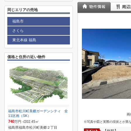
同じエリアの売地
福島市
さくら
東北本線 福島
価格と住所の近い物件
福島市松川町美郷ガーデンシティ 全
画
11区画（SK）
740
万円 -/202.45㎡
※写真や図と実際の現状とが異
福島県福島市松川町美郷２丁目
【外観】