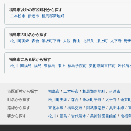
福島市以外の市区町村から探す
二本松市
伊達市
相馬郡新地町
福島市の町名から探す
松川町美郷
森合
飯坂町平野
大波
御山
北沢又
瀬上町
太平寺
野
福島市にある駅から探す
松川
南福島
福島
東福島
瀬上
福島学院前
美術館図書館前
岩代清
市区町村から探す
福島市
/
二本松市
/
相馬郡新地町
/
伊達市
町名から探す
松川町美郷
/
森合
/
飯坂町平野
/
太平寺
/
蓬莱
路線から探す
東北本線
/
福島交通
/
阿武隈急行
/
奥羽本線
/
駅から探す
松川
/
福島
/
岩代清水
/
美術館図書館前
/
南福