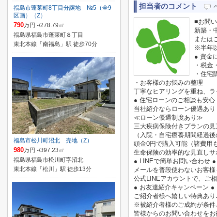
担当者のコメント
福島市蓬莱町8丁目分譲地 №5（全9
区画）（Z）
■お問
790
万円 -/278.79㎡
新築・
福島県福島市蓬莱町８丁目
または
東北本線「南福島」駅 徒歩70分
※半年
● 資金
・税金
・住宅
・お客様のお悩みの整理
丁寧なヒアリングを重ね、ラ
● 住宅ローンのご相談も安心 
当社紹介ならローン優遇あり
≪ローン優遇制度あり≫
三大疾病保険付きプランの見
（入院・自宅療養期間経過後
福島市松川町沼北 売地（Z）
頭金0円で購入可能（諸費用
980
万円 -/397.23㎡
生命保険の効率的な見直しサ
福島県福島市松川町字沼北
● LINEで簡単お問い合わせ ●
東北本線「松川」駅 徒歩13分
メールを普段使わないお客様
公式LINEアカウントで、
● お友達紹介キャンペーン ●
ご紹介者様へ嬉しい特典あり
※被紹介者様のご成約が条件
皆様からのお問い合わせをお