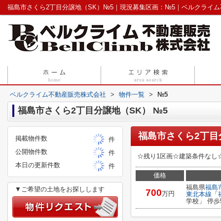
福島市さくら2丁目分譲地（SK）№5｜現況募集区画：№5｜ベルクライ
ベルクライム不動産販売株式会社
>
物件一覧
>
№5
福島市さくら2丁目分譲地（SK） №5
福島市さくら2丁目
掲載物件数
件
公開物件数
件
☆残り1区画☆建築条件なし
本日の更新件数
件
価格
福島県
福島
▼ご希望の土地をお探しします
700
万円
東北本線
「
学校」 停歩