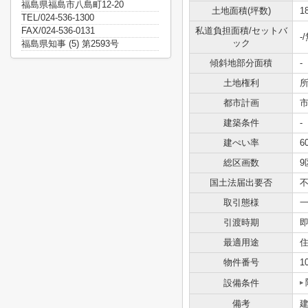
福島県福島市八島町12-20
土地面積(坪数)
1
TEL/024-536-1300
FAX/024-536-0131
私道負担面積/セットバ
-
ック
福島県知事 (5) 第2593号
傾斜地部分面積
-
土地権利
都市計画
建築条件
-
建ぺい率
6
総区画数
9
国土法届出要否
取引態様
引渡時期
最適用途
物件番号
1
設備条件
備考
建