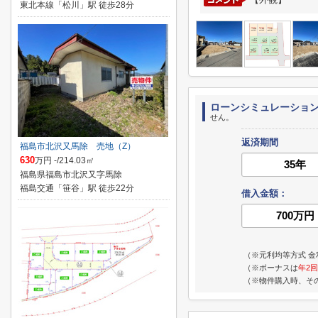
東北本線「松川」駅 徒歩28分
ローンシミュレーショ
せん。
返済期間
福島市北沢又馬除 売地（Z）
630
万円 -/214.03㎡
福島県福島市北沢又字馬除
福島交通「笹谷」駅 徒歩22分
借入金額：
（※元利均等方式 金
（※ボーナスは
年2回
（※物件購入時、そ