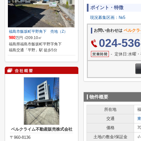
ポイント・特徴
現況募集区画：№5
お問い合わせは
ベルクラ
福島市飯坂町平野角下 売地（Z）
980
万円 -/209.10㎡
024-536
福島県福島市飯坂町平野字角下
福島交通「平野」駅 徒歩5分
- 定休日:水曜
物件概要
所在地
交通
価格
7
ベルクライム不動産販売株式会社
土地の敷金/保証金
-/-
〒960-8136