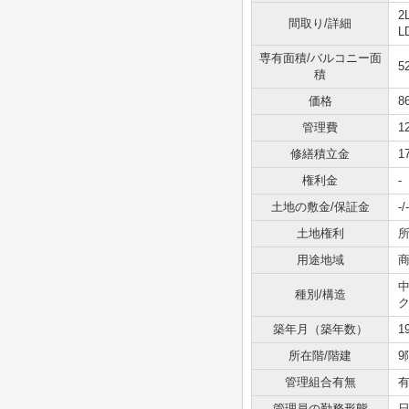
2
間取り/詳細
L
専有面積/バルコニー面
5
積
価格
8
管理費
1
修繕積立金
1
権利金
-
土地の敷金/保証金
-/-
土地権利
用途地域
種別/構造
築年月（築年数）
1
所在階/階建
9
管理組合有無
管理員の勤務形態