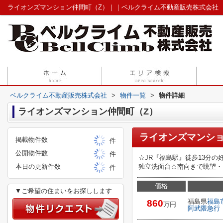
ライオンズマンション仲間町（Z）｜｜ベルクライム不動産販売株式会社
ベルクライム不動産販売株式会社
>
物件一覧
>
物件詳細
ライオンズマンション仲間町（Z）
ライオンズマンショ
掲載物件数
件
公開物件数
件
☆JR『福島駅』徒歩13分
本日の更新件数
独立洗面台☆南向きで眺望・
件
価格
▼ご希望の住まいをお探しします
福島県
福島
860
万円
阿武隈急行