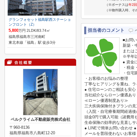
（※ボーナスは
年2回
（※物件購入時、そ
グランフォセット福島駅西ステーショ
ンフロント（Z）
担当者のコメント
5,800
万円 2LDK/83.74㎡
福島県福島市三河南町
■お問
東北本線「福島」駅 徒歩3分
新築・
または
※半年
● 資金
・税金
・住宅
・お客様のお悩みの整理
丁寧なヒアリングを重ね、ラ
● 住宅ローンのご相談も安心 
当社紹介ならローン優遇あり
≪ローン優遇制度あり≫
三大疾病保険付きプランの見
（入院・自宅療養期間経過後
頭金0円で購入可能（諸費用
ベルクライム不動産販売株式会社
生命保険の効率的な見直しサ
〒960-8136
● LINEで簡単お問い合わせ ●
福島県福島市八島町12-20
メールを普段使わないお客様