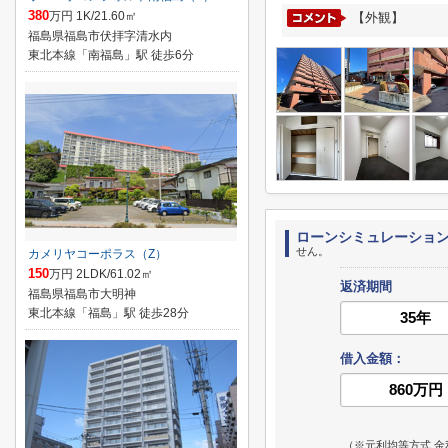
380
万円 1K/21.60㎡
【外観】
福島県福島市伏拝字清水内
東北本線「南福島」駅 徒歩6分
ローンシミュレーショ
せん。
カメリヤコーポラス（Z）
150
万円 2LDK/61.02㎡
返済期間
福島県福島市大明神
東北本線「福島」駅 徒歩28分
借入金額：
（※元利均等方式 金