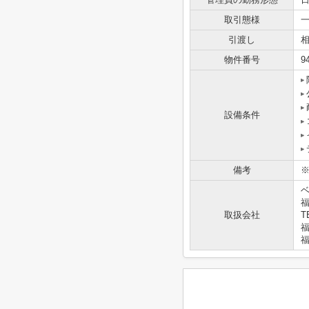
取引態様
引渡し
物件番号
9
設備条件
備考
福
取扱会社
T
福