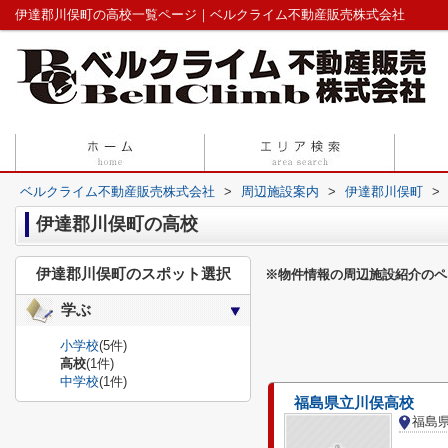
伊達郡川俣町の高校一覧ページ｜ベルクライム不動産販売株式会社
ベルクライム不動産販売株式会社
>
周辺施設案内
>
伊達郡川俣町
>
伊達郡川俣町の高校
伊達郡川俣町のスポット選択
※物件情報の周辺施設紹介のペ
学ぶ
小学校
(5件)
高校
(1件)
中学校
(1件)
福島県立川俣高校