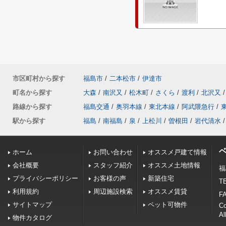
市区町村から探す
福島市
/
二本松市
/
伊達市
町名から探す
大森
/
南沢又
/
松木町
/
さくら
/
渡利
/
北沢又
/
路線から探す
福島交通
/
奥羽本線
/
東北本線
/
阿武隈急行
/
駅から探す
福島
/
南福島
/
泉
/
上松川
/
曽根田
/
岩代清水
/
ホーム
お問い合わせ
オススメ戸建て情報
会社概要
スタッフ紹介
オススメ土地情報
福
プライバシーポリシー
お客様の声
新築住宅
TE
利用規約
周辺施設検索
オススメ賃貸
FA
サイトマップ
ペット可物件
C
Al
物件カタログ