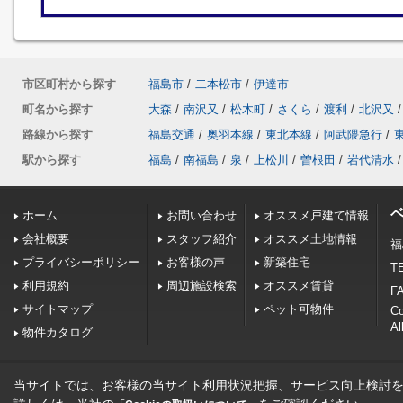
市区町村から探す
福島市
/
二本松市
/
伊達市
町名から探す
大森
/
南沢又
/
松木町
/
さくら
/
渡利
/
北沢又
/
路線から探す
福島交通
/
奥羽本線
/
東北本線
/
阿武隈急行
/
駅から探す
福島
/
南福島
/
泉
/
上松川
/
曽根田
/
岩代清水
/
ホーム
お問い合わせ
オススメ戸建て情報
会社概要
スタッフ紹介
オススメ土地情報
福
プライバシーポリシー
お客様の声
新築住宅
TE
利用規約
周辺施設検索
オススメ賃貸
FA
サイトマップ
ペット可物件
C
Al
物件カタログ
当サイトでは、お客様の当サイト利用状況把握、サービス向上検討を目