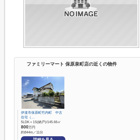
ファミリーマート 保原泉町店の近くの物件
伊達市保原町竹内町 中古
住宅（…
5LDK＋1S(納戸)/145.66㎡
800
万円
約844m／11分
詳細を見る