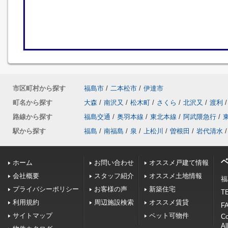
市区町村から探す
福島市
/
二本松市
/
伊達市
町名から探す
大森
/
南沢又
/
松木町
/
さくら
/
北沢又
/
渡利
/
路線から探す
福島交通
/
奥羽本線
/
東北本線
/
阿武隈急行
/
駅から探す
福島
/
南福島
/
泉
/
上松川
/
曽根田
/
岩代清水
/
ホーム
お問い合わせ
オススメ戸建て情報
会社概要
スタッフ紹介
オススメ土地情報
福
プライバシーポリシー
お客様の声
新築住宅
TE
利用規約
周辺施設検索
オススメ賃貸
FA
サイトマップ
ペット可物件
C
Al