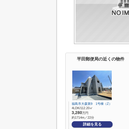
平田郵便局の近くの物件
福島市大森第9 1号棟（Z）
4LDK/112.20㎡
3,280
万円
約1714m／22分
詳細を見る