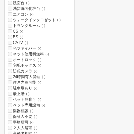
洗面台
(-)
洗髪洗面化粧台
(-)
エアコン
(-)
ウォークインクロゼット
(-)
トランクルーム
(-)
CS
(-)
BS
(-)
CATV
(-)
光ファイバー
(-)
ネット使用料無料
(-)
オートロック
(-)
宅配ボックス
(-)
防犯カメラ
(-)
24時間有人管理
(-)
住戸内覧可能
(-)
駐車場あり
(-)
最上階
(-)
ペット飼育可
(-)
ペット専用設備
(-)
楽器相談
(-)
保証人不要
(-)
事務所可
(-)
２人入居可
(-)
高齢者相談
(-)