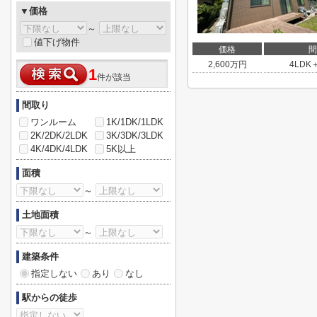
▼価格
～
値下げ物件
価格
間
2,600
万円
4LDK
1
件が該当
間取り
ワンルーム
1K/1DK/1LDK
2K/2DK/2LDK
3K/3DK/3LDK
4K/4DK/4LDK
5K以上
面積
～
土地面積
～
建築条件
指定しない
あり
なし
駅からの徒歩