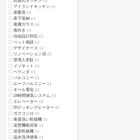
対面式キッチン
(-)
アイランドキッチン
(-)
床暖房
(-)
床下収納
(-)
複層ガラス
(-)
南向き
(-)
自由設計対応
(-)
ペット相談
(-)
デザイナーズ
(-)
リノベーション済
(-)
管理人常駐
(-)
メゾネット
(-)
ベランダ
(-)
バルコニー
(-)
ルーフバルコニー
(-)
オール電化
(-)
24時間換気システム
(-)
エレベーター
(-)
IHクッキングヒーター
(-)
ガスコンロ
(-)
食器洗い乾燥機
(-)
追焚機能浴室
(-)
浴室乾燥機
(-)
温水洗浄便座
(-)