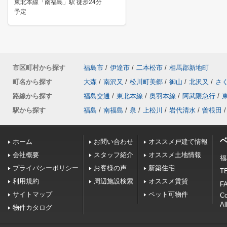
東北本線「南福島」駅 徒歩24分
予定
市区町村から探す
福島市
/
伊達市
/
二本松市
/
相馬郡新地町
町名から探す
大森
/
南沢又
/
松川町美郷
/
御山
/
北沢又
/
さ
路線から探す
福島交通
/
東北本線
/
奥羽本線
/
阿武隈急行
/
駅から探す
福島
/
南福島
/
泉
/
上松川
/
岩代清水
/
曽根田
/
ホーム
お問い合わせ
オススメ戸建て情報
会社概要
スタッフ紹介
オススメ土地情報
福
プライバシーポリシー
お客様の声
新築住宅
TE
利用規約
周辺施設検索
オススメ賃貸
FA
サイトマップ
ペット可物件
C
Al
物件カタログ