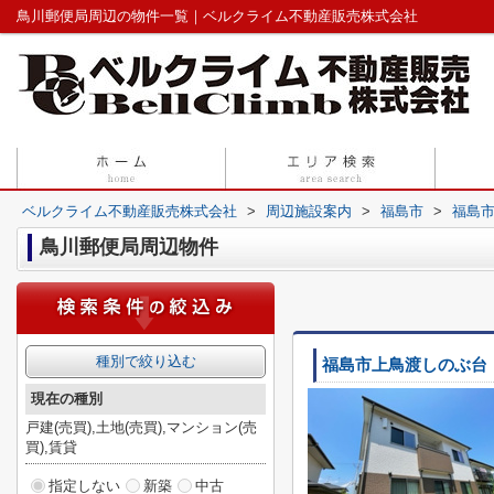
鳥川郵便局周辺の物件一覧｜ベルクライム不動産販売株式会社
ベルクライム不動産販売株式会社
>
周辺施設案内
>
福島市
>
福島
鳥川郵便局周辺物件
種別で絞り込む
福島市上鳥渡しのぶ台
現在の種別
戸建(売買),土地(売買),マンション(売
買),賃貸
指定しない
新築
中古