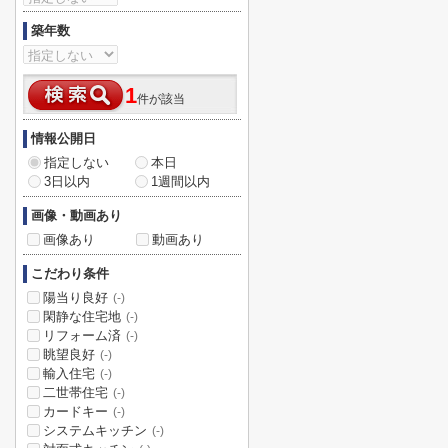
築年数
1
件が該当
情報公開日
指定しない
本日
3日以内
1週間以内
画像・動画あり
画像あり
動画あり
こだわり条件
陽当り良好
(-)
閑静な住宅地
(-)
リフォーム済
(-)
眺望良好
(-)
輸入住宅
(-)
二世帯住宅
(-)
カードキー
(-)
システムキッチン
(-)