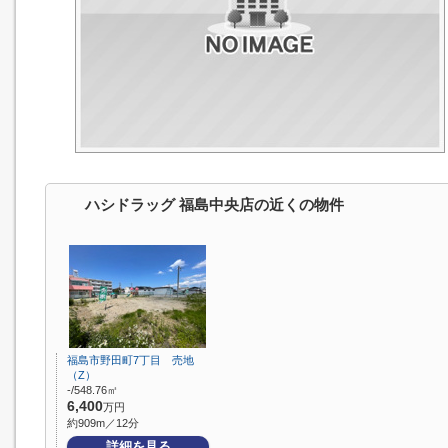
ハシドラッグ 福島中央店の近くの物件
福島市野田町7丁目 売地
（Z）
-/548.76㎡
6,400
万円
約909m／12分
詳細を見る