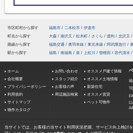
市区町村から探す
福島市
/
二本松市
/
伊達市
町名から探す
大森
/
南沢又
/
松木町
/
さくら
/
渡利
/
北沢又
/
路線から探す
福島交通
/
奥羽本線
/
東北本線
/
阿武隈急行
/
駅から探す
福島
/
南福島
/
泉
/
上松川
/
曽根田
/
岩代清水
/
ホーム
お問い合わせ
オススメ戸建て情報
会社概要
スタッフ紹介
オススメ土地情報
福
プライバシーポリシー
お客様の声
新築住宅
TE
利用規約
周辺施設検索
オススメ賃貸
FA
サイトマップ
ペット可物件
C
Al
物件カタログ
当サイトでは、お客様の当サイト利用状況把握、サービス向上検討を目