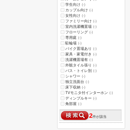
学生向け
(-)
カップル向け
(-)
女性向け
(-)
ファミリー向け
(-)
室内洗濯機置場
(-)
フローリング
(-)
専用庭
(-)
駐輪場
(-)
バイク置場あり
(-)
家具・家電付き
(-)
洗濯機置場有
(-)
外観タイル張り
(-)
バス・トイレ別
(-)
シャワー
(-)
独立洗面台
(-)
床下収納
(-)
TVモニタ付インターホン
(-)
ディンプルキー
(-)
角部屋
(-)
2
件が該当