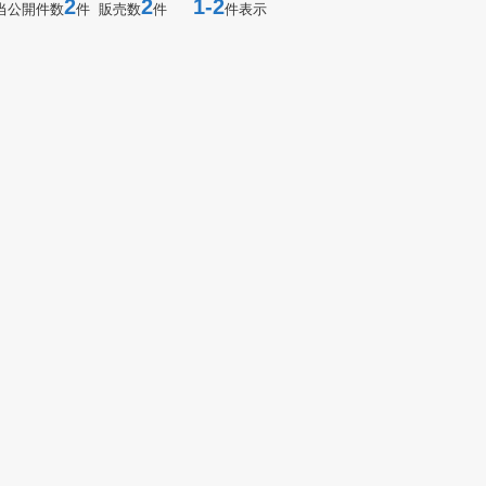
2
2
1-2
当公開件数
件 販売数
件
件表示