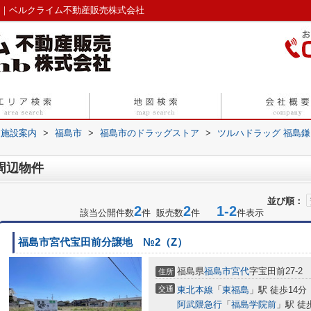
覧｜ベルクライム不動産販売株式会社
辺施設案内
>
福島市
>
福島市のドラッグストア
>
ツルハドラッグ 福島
周辺物件
並び順：
2
2
1-2
該当公開件数
件 販売数
件
件表示
福島市宮代宝田前分譲地 №2（Z）
福島県
福島市
宮代
字宝田前27-2
住所
交通
東北本線
「
東福島
」駅 徒歩14分
阿武隈急行
「
福島学院前
」駅 徒