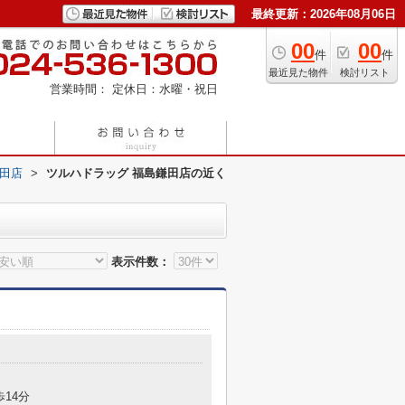
最終更新：2026年08月06日
00
00
件
件
最近見た物件
検討リスト
営業時間：
定休日：水曜・祝日
鎌田店
>
ツルハドラッグ 福島鎌田店の近く
表示件数：
歩14分