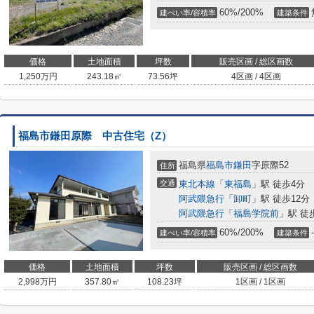
60%/200%
建ぺい率/容積率
建築条件
価格
土地面積
坪数
販売区画 / 総区画数
1,250
万円
243.18㎡
73.56坪
4区画 / 4区画
福島市鎌田原際 中古住宅（Z）
福島県
福島市
鎌田
字原際52
住所
交通
東北本線
「
東福島
」駅 徒歩4分
阿武隈急行
「
卸町
」駅 徒歩12分
阿武隈急行
「
福島学院前
」駅 徒
60%/200%
-
建ぺい率/容積率
建築条件
価格
土地面積
坪数
販売区画 / 総区画数
2,998
万円
357.80㎡
108.23坪
1区画 / 1区画