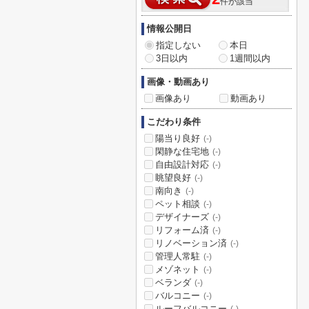
件が該当
情報公開日
指定しない
本日
3日以内
1週間以内
画像・動画あり
画像あり
動画あり
こだわり条件
陽当り良好
(-)
閑静な住宅地
(-)
自由設計対応
(-)
眺望良好
(-)
南向き
(-)
ペット相談
(-)
デザイナーズ
(-)
リフォーム済
(-)
リノベーション済
(-)
管理人常駐
(-)
メゾネット
(-)
ベランダ
(-)
バルコニー
(-)
ルーフバルコニー