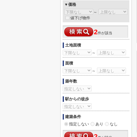
▼価格
～
値下げ物件
2
件が該当
土地面積
～
面積
～
築年数
駅からの徒歩
建築条件
指定しない
あり
なし
2