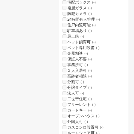
宅配ボックス
(-)
複層ガラス
(-)
防犯カメラ
(-)
24時間有人管理
(-)
住戸内覧可能
(-)
駐車場あり
(-)
最上階
(-)
ペット飼育可
(-)
ペット専用設備
(-)
楽器相談
(-)
保証人不要
(-)
事務所可
(-)
２人入居可
(-)
高齢者相談
(-)
分割可
(-)
分譲タイプ
(-)
法人可
(-)
二世帯住宅
(-)
フリーレント
(-)
カードキー
(-)
オープンハウス
(-)
外国人可
(-)
ガスコンロ設置可
(-)
ルームシェア可
(-)