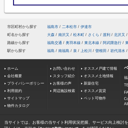
市区町村から探す
福島市
/
二本松市
/
伊達市
町名から探す
大森
/
南沢又
/
松木町
/
さくら
/
渡利
/
北沢又
/
路線から探す
福島交通
/
奥羽本線
/
東北本線
/
阿武隈急行
/
駅から探す
福島
/
南福島
/
泉
/
上松川
/
曽根田
/
岩代清水
/
ホーム
お問い合わせ
オススメ戸建て情報
会社概要
スタッフ紹介
オススメ土地情報
福
プライバシーポリシー
お客様の声
新築住宅
TE
利用規約
周辺施設検索
オススメ賃貸
FA
サイトマップ
ペット可物件
C
Al
物件カタログ
当サイトでは、お客様の当サイト利用状況把握、サービス向上検討を目