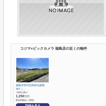
コジマ×ビックカメラ 福島店の近くの物件
福島市宮代宝田前分譲地
№2（…
-/243.18㎡
1,250
万円
約2296m／29分
詳細を見る