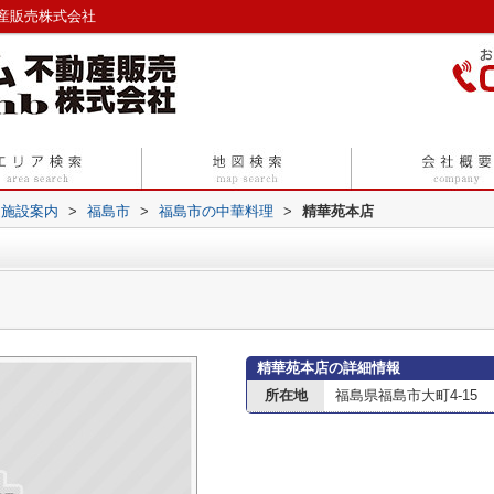
産販売株式会社
辺施設案内
>
福島市
>
福島市の中華料理
>
精華苑本店
精華苑本店の詳細情報
所在地
福島県福島市大町4-15