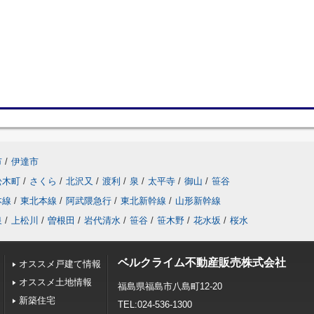
市
/
伊達市
松木町
/
さくら
/
北沢又
/
渡利
/
泉
/
太平寺
/
御山
/
笹谷
本線
/
東北本線
/
阿武隈急行
/
東北新幹線
/
山形新幹線
泉
/
上松川
/
曽根田
/
岩代清水
/
笹谷
/
笹木野
/
花水坂
/
桜水
ベルクライム不動産販売株式会社
オススメ戸建て情報
オススメ土地情報
福島県福島市八島町12-20
新築住宅
TEL:024-536-1300