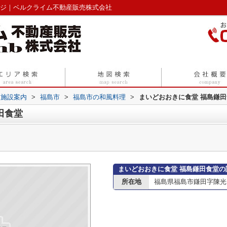
ージ｜ベルクライム不動産販売株式会社
辺施設案内
>
福島市
>
福島市の和風料理
>
まいどおおきに食堂 福島鎌
田食堂
まいどおおきに食堂 福島鎌田食堂の
所在地
福島県福島市鎌田字陳光1