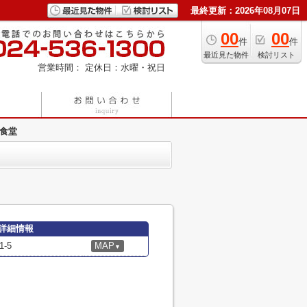
最終更新：2026年08月07日
00
00
件
件
最近見た物件
検討リスト
営業時間：
定休日：水曜・祝日
田食堂
詳細情報
-5
MAP
▼