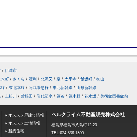
市
/
伊達市
松木町
/
さくら
/
渡利
/
北沢又
/
泉
/
太平寺
/
飯坂町
/
御山
本線
/
東北本線
/
阿武隈急行
/
東北新幹線
/
山形新幹線
泉
/
上松川
/
曽根田
/
岩代清水
/
笹谷
/
笹木野
/
花水坂
/
美術館図書館前
ベルクライム不動産販売株式会社
オススメ戸建て情報
オススメ土地情報
福島県福島市八島町12-20
新築住宅
TEL:024-536-1300