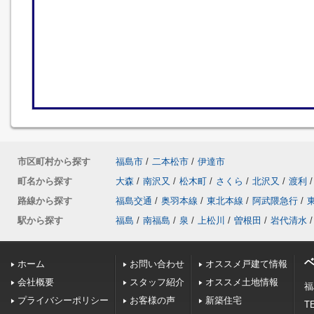
市区町村から探す
福島市
/
二本松市
/
伊達市
町名から探す
大森
/
南沢又
/
松木町
/
さくら
/
北沢又
/
渡利
/
路線から探す
福島交通
/
奥羽本線
/
東北本線
/
阿武隈急行
/
駅から探す
福島
/
南福島
/
泉
/
上松川
/
曽根田
/
岩代清水
/
ホーム
お問い合わせ
オススメ戸建て情報
会社概要
スタッフ紹介
オススメ土地情報
福
プライバシーポリシー
お客様の声
新築住宅
TE