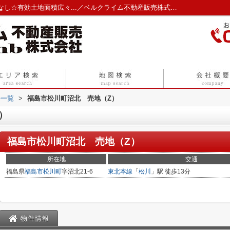
福島市松川町沼北 売地（Z） ☆建築条件なし☆有効土地面積広々...／ベルクライム不動産販売株式会社
件一覧
>
福島市松川町沼北 売地（Z）
）
福島市松川町沼北 売地（Z）
所在地
交通
福島県
福島市
松川町
字沼北21-6
東北本線
「
松川
」駅 徒歩13分
物件情報