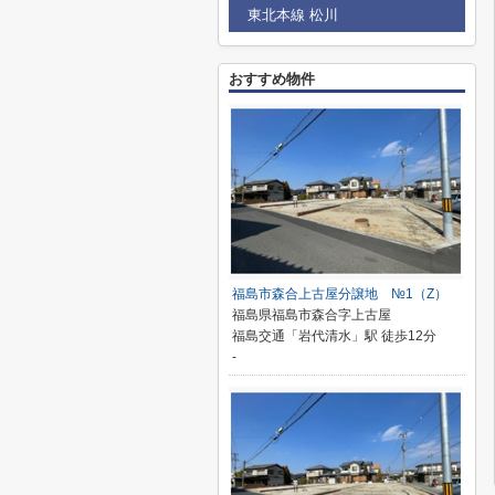
東北本線 松川
おすすめ物件
福島市森合上古屋分譲地 №1（Z）
福島県福島市森合字上古屋
福島交通「岩代清水」駅 徒歩12分
-