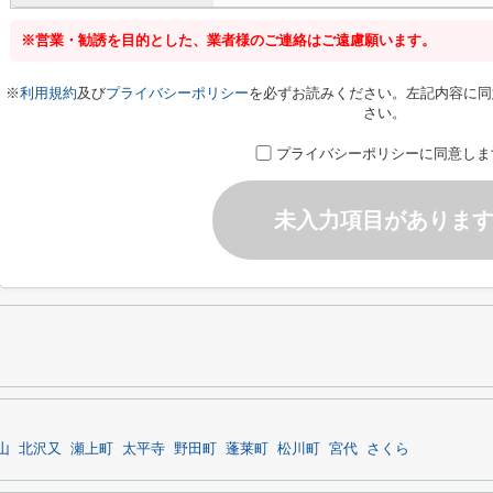
※営業・勧誘を目的とした、業者様のご連絡はご遠慮願います。
※
利用規約
及び
プライバシーポリシー
を必ずお読みください。左記内容に同
さい。
プライバシーポリシーに同意しま
未入力項目がありま
山
北沢又
瀬上町
太平寺
野田町
蓬莱町
松川町
宮代
さくら