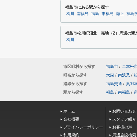
福島市にある駅から探す
松川
南福島
福島
東福島
瀬上
福島
福島市松川町沼北 売地（Z）周辺の駅
松川
市区町村から探す
福島市
/
二本松
町名から探す
大森
/
南沢又
/
路線から探す
福島交通
/
奥羽
駅から探す
福島
/
南福島
/
ホーム
お問い合わせ
会社概要
スタッフ紹介
プライバシーポリシー
お客様の声
利用規約
周辺施設検索