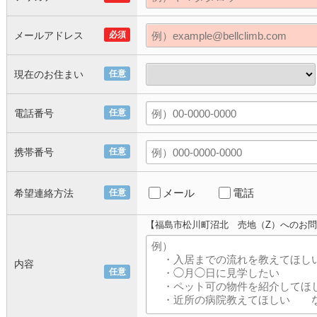
メールアドレス
必須
現在のお住まい
任意
電話番号
任意
携帯番号
任意
メール
電話
希望連絡方法
任意
【福島市松川町沼北 売地（Z）へのお
内容
任意