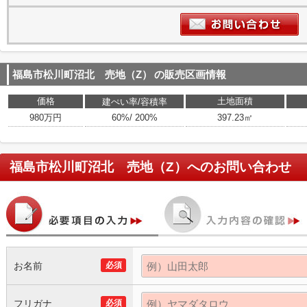
福島市松川町沼北 売地（Z）
の販売区画情報
価格
土地面積
建ぺい率/容積率
980万円
60%/ 200%
397.23㎡
福島市松川町沼北 売地（Z）
へのお問い合わせ
お名前
必須
フリガナ
必須