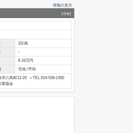
情報の見方
【売地】
数
1区画
積
-
8.16万円
勢
宅地 /平坦
市八島町12-20
TEL:024-536-1300
引業協会