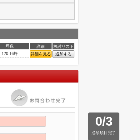
坪数
詳細
検討リスト
120.16坪
詳細を見る
追加する
0
/
3
必須項目完了