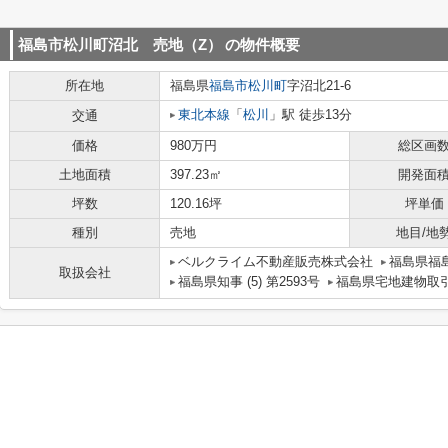
福島市松川町沼北 売地（Z）
の物件概要
所在地
福島県
福島市
松川町
字沼北21-6
東北本線
「
松川
」駅 徒歩13分
交通
価格
980万円
総区画
土地面積
397.23㎡
開発面
坪数
120.16坪
坪単価
種別
売地
地目/地
ベルクライム不動産販売株式会社
福島県福島
取扱会社
福島県知事 (5) 第2593号
福島県宅地建物取