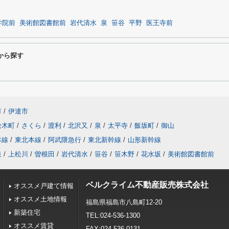
学院前
美術館図書館前
岩代清水
泉
笹谷
平野
医王寺前
から探す
市
/
伊達市
松木町
/
さくら
/
渡利
/
北沢又
/
泉
/
太平寺
/
飯坂町
/
御山
本線
/
東北本線
/
阿武隈急行
/
東北新幹線
/
山形新幹線
泉
/
上松川
/
曽根田
/
岩代清水
/
笹谷
/
笹木野
/
花水坂
/
美術館図書館前
ベルクライム不動産販売株式会社
オススメ戸建て情報
オススメ土地情報
福島県福島市八島町12-20
新築住宅
TEL:024-536-1300
オススメ賃貸
FAX:024-536-0131